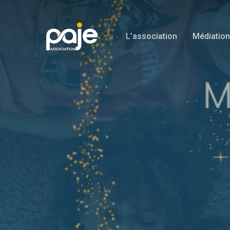
Skip
to
L’association
Médiation
main
content