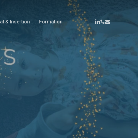
Menu
linkedin
phone
email
al & Insertion
Formation