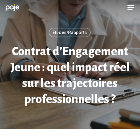
Men
Skip
Menu
to
main
Etudes/Rapports
content
Contrat d’Engagement
Jeune : quel impact réel
sur les trajectoires
professionnelles ?